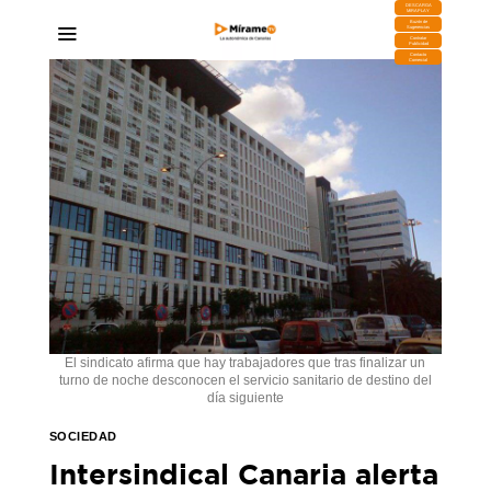
DESCARGA
MIRAPLAY
Buzón de
Sugerencias
Contratar
Publicidad
Contacto
Comercial
El sindicato afirma que hay trabajadores que tras finalizar un
turno de noche desconocen el servicio sanitario de destino del
día siguiente
SOCIEDAD
Intersindical Canaria alerta