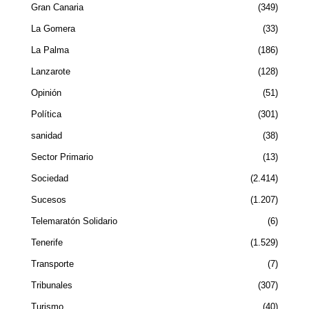
Gran Canaria
349
La Gomera
33
La Palma
186
Lanzarote
128
Opinión
51
Política
301
sanidad
38
Sector Primario
13
Sociedad
2.414
Sucesos
1.207
Telemaratón Solidario
6
Tenerife
1.529
Transporte
7
Tribunales
307
Turismo
40