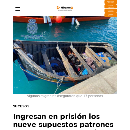
DESCARGA
MIRAPLAY
Buzón de
Sugerencias
Contratar
Publicidad
Contacto
Comercial
Algunos migrantes aseguraron que 17 personas
SUCESOS
Ingresan en prisión los
nueve supuestos patrones