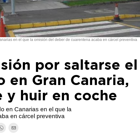
narias en el que la omisión del deber de cuarentena acaba en cárcel preventiva
sión por saltarse el
o en Gran Canaria,
e y huir en coche
o en Canarias en el que la
aba en cárcel preventiva