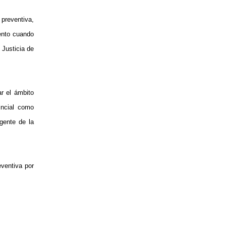
preventiva,
ento cuando
 Justicia de
ar el ámbito
incial como
gente de la
eventiva por