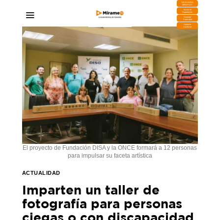
DESCARGA
MIRAPLAY
Buzón de
Sugerencias
Contratar
Publicidad
Contacto
Comercial
El proyecto de Fundación DISA y la ONCE formará a 12 personas
para impulsar su faceta artística
ACTUALIDAD
Imparten un taller de
fotografía para personas
ciegas o con discapacidad