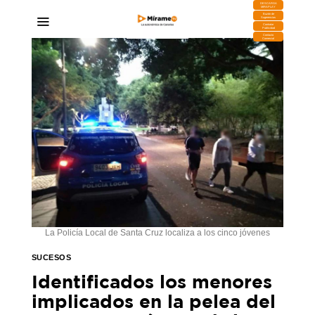
DESCARGA
MIRAPLAY
Buzón de
Sugerencias
Contratar
Publicidad
Contacto
Comercial
La Policía Local de Santa Cruz localiza a los cinco jóvenes
SUCESOS
Identificados los menores
implicados en la pelea del