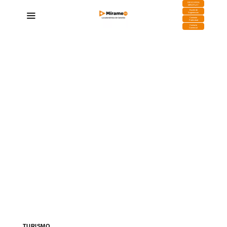
DESCARGA
MIRAPLAY
Buzón de
Sugerencias
Contratar
Publicidad
Contacto
Comercial
TURISMO