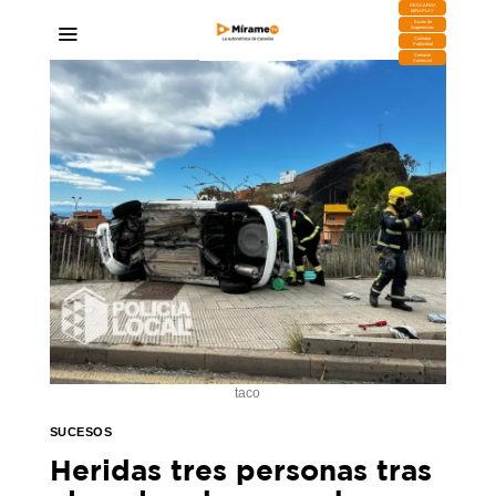
DESCARGA
MIRAPLAY
Buzón de
Sugerencias
Contratar
Publicidad
Contacto
Comercial
taco
SUCESOS
Heridas tres personas tras