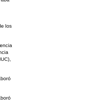
de los
tencia
ncia
HUC),
aboró
aboró