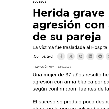
SUCESOS
Herida grave 
agresión con
de su pareja
La víctima fue trasladada al Hospita
¡Compártelo!
REDACCIÓN MTV
12/03/2020
Una mujer de 37 años resultó he
agresión con arma blanca por par
según confirmaron fuentes de la
El suceso se produjo poco despu
alerta en la que se solicitaba a