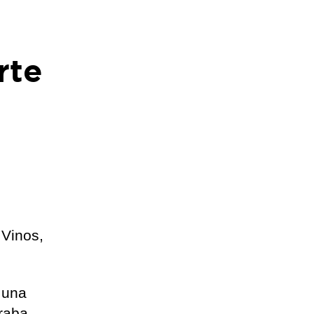
rte
 Vinos,
 una
traba