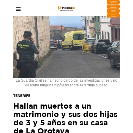
DESCARGA
MIRAPLAY
Buzón de
Sugerencias
Contratar
Publicidad
Contacto
Comercial
La Guardia Civil se ha hecho cargo de las investigaciones y no
descarta ninguna hipótesis sobre el terrible suceso
TENERIFE
Hallan muertos a un
matrimonio y sus dos hijas
de 3 y 5 años en su casa
de La Orotava