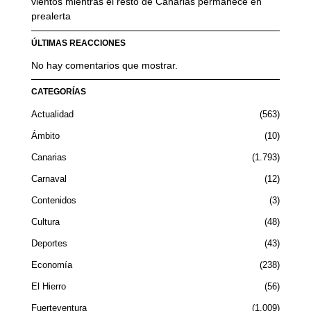
vientos mientras el resto de Canarias permanece en
prealerta
ÚLTIMAS REACCIONES
No hay comentarios que mostrar.
CATEGORÍAS
Actualidad
563
Ámbito
10
Canarias
1.793
Carnaval
12
Contenidos
3
Cultura
48
Deportes
43
Economía
238
El Hierro
56
Fuerteventura
1.009