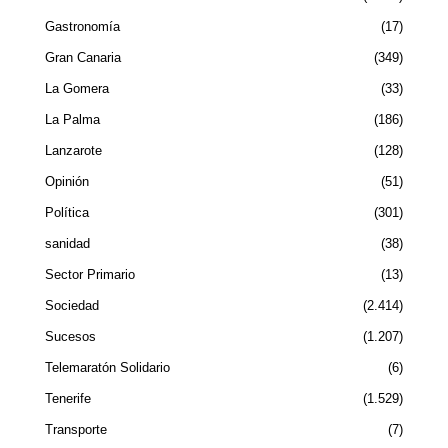
Gastronomía
17
Gran Canaria
349
La Gomera
33
La Palma
186
Lanzarote
128
Opinión
51
Política
301
sanidad
38
Sector Primario
13
Sociedad
2.414
Sucesos
1.207
Telemaratón Solidario
6
Tenerife
1.529
Transporte
7