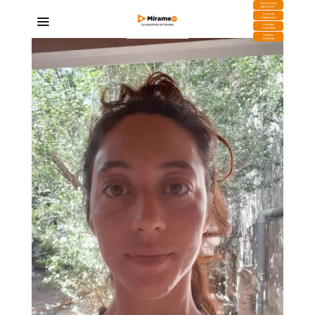
DESCARGA
MIRAPLAY
Buzón de
Sugerencias
Contratar
Publicidad
Contacto
Comercial