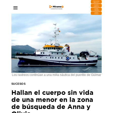
DESCARGA
MIRAPLAY
Buzón de
Sugerencias
Contratar
Publicidad
Contacto
Comercial
Los rastreos continúan a una milla náutica del puertito de Güímar
SUCESOS
Hallan el cuerpo sin vida
de una menor en la zona
de búsqueda de Anna y