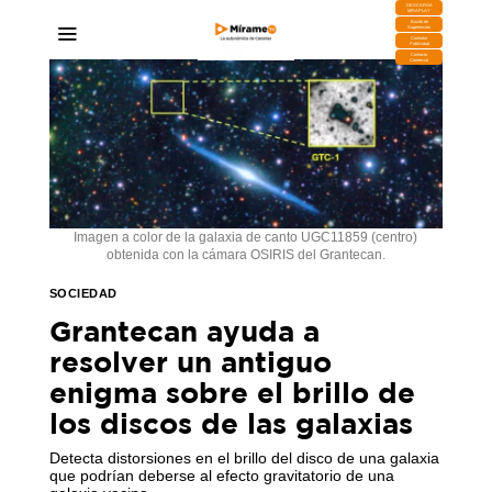
DESCARGA
MIRAPLAY
Buzón de
Sugerencias
Contratar
Publicidad
Contacto
Comercial
Imagen a color de la galaxia de canto UGC11859 (centro)
obtenida con la cámara OSIRIS del Grantecan.
SOCIEDAD
Grantecan ayuda a
resolver un antiguo
enigma sobre el brillo de
los discos de las galaxias
Detecta distorsiones en el brillo del disco de una galaxia
que podrían deberse al efecto gravitatorio de una