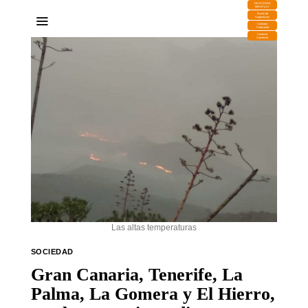
DESCARGA
MIRAPLAY
Buzón de
Sugerencias
Contratar
Publicidad
Contacto
Comercial
Las altas temperaturas
SOCIEDAD
Gran Canaria, Tenerife, La
Palma, La Gomera y El Hierro,