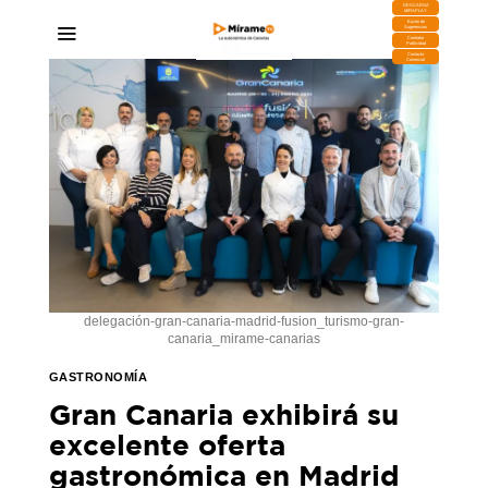
DESCARGA
MIRAPLAY
Buzón de
Sugerencias
Contratar
Publicidad
Contacto
Comercial
delegación-gran-canaria-madrid-fusion_turismo-gran-
canaria_mirame-canarias
GASTRONOMÍA
Gran Canaria exhibirá su
excelente oferta
gastronómica en Madrid