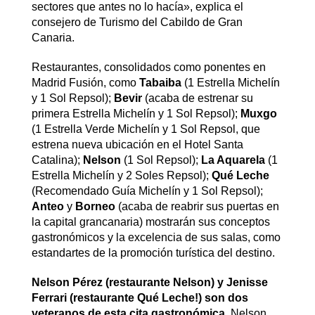
sectores que antes no lo hacía», explica el
consejero de Turismo del Cabildo de Gran
Canaria.
Restaurantes, consolidados como ponentes en
Madrid Fusión, como
Tabaiba
(1 Estrella Michelín
y 1 Sol Repsol);
Bevir
(acaba de estrenar su
primera Estrella Michelín y 1 Sol Repsol);
Muxgo
(1 Estrella Verde Michelín y 1 Sol Repsol, que
estrena nueva ubicación en el Hotel Santa
Catalina);
Nelson
(1 Sol Repsol);
La Aquarela
(1
Estrella Michelín y 2 Soles Repsol);
Qué Leche
(Recomendado Guía Michelín y 1 Sol Repsol);
Anteo
y
Borneo
(acaba de reabrir sus puertas en
la capital grancanaria) mostrarán sus conceptos
gastronómicos y la excelencia de sus salas, como
estandartes de la promoción turística del destino.
Nelson Pérez (restaurante Nelson) y Jenisse
Ferrari (restaurante Qué Leche!) son dos
veteranos de esta cita gastronómica
. Nelson,