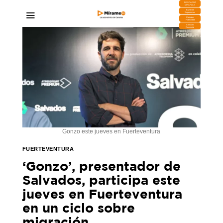
DESCARGA
MIRAPLAY
Buzón de
Sugerencias
Contratar
Publicidad
Contacto
Comercial
Gonzo este jueves en Fuerteventura
FUERTEVENTURA
‘Gonzo’, presentador de
Salvados, participa este
jueves en Fuerteventura
en un ciclo sobre
migración