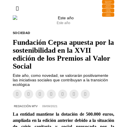
DESCARGA
MIRAPLAY
Buzón de
Sugerencias
Contratar
Publicidad
Contacto
Comercial
Este año
SOCIEDAD
Fundación Cepsa apuesta por la
sostenibilidad en la XVII
edición de los Premios al Valor
Social
Este año, como novedad, se valorarán positivamente
las iniciativas sociales que contribuyan a la transición
ecológica
REDACCIÓN MTV
09/09/2021
La entidad mantiene la dotación de 500.000 euros,
ampliada en la edición anterior debido a la situación
de crisis sanitaria y social provocada por la