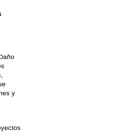
as
 Daño
os
,
ue
nes y
oyectos