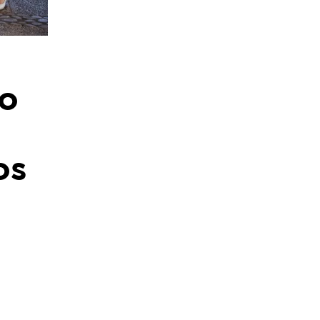
to
os