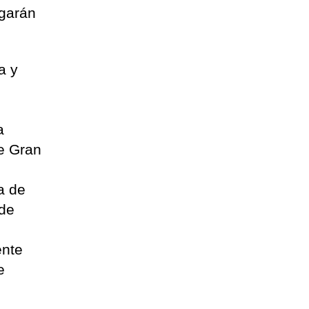
egarán
a y
a
de Gran
a de
 de
ente
e