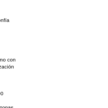
onfía
smo con
ización
00
 zonas