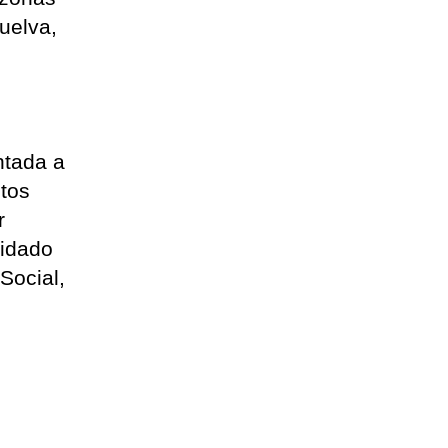
uelva,
ntada a
itos
r
uidado
Social,