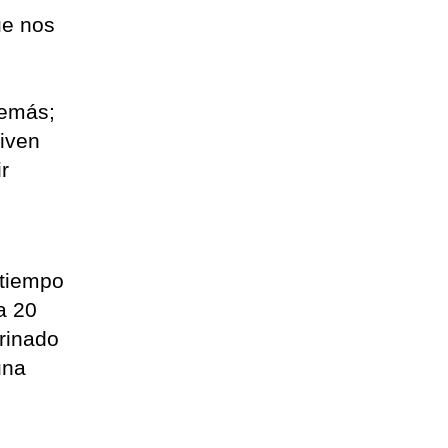
ue nos
demás;
viven
r
 tiempo
a 20
drinado
una