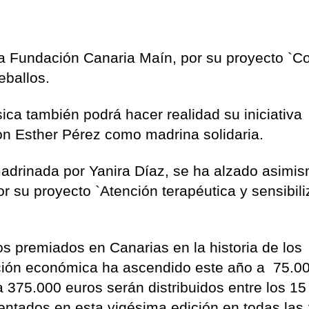
la Fundación Canaria Maín, por su proyecto `C
eballos.
a también podrá hacer realidad su iniciativa
n Esther Pérez como madrina solidaria.
adrinada por Yanira Díaz, se ha alzado asimi
or su proyecto `Atención terapéutica y sensibil
os premiados en Canarias en la historia de los
ación económica ha ascendido este año a 75.0
ta 375.000 euros serán distribuidos entre los 15
entados en esta vigésima edición en todas las