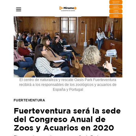
DESCARGA
MIRAPLAY
Buzón de
Sugerencias
Contratar
Publicidad
Contacto
Comercial
El centro de naturaleza y rescate Oasis Park Fuerteventura
recibirá a los responsables de los zoológicos y acuarios de
España y Portugal
FUERTEVENTURA
Fuerteventura será la sede
del Congreso Anual de
Zoos y Acuarios en 2020