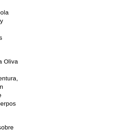
Lola
 y
s
a Oliva
entura,
án
e
uerpos
sobre