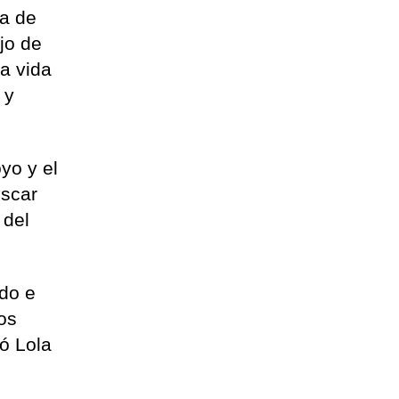
da de
jo de
la vida
 y
yo y el
uscar
 del
ndo e
nos
dó Lola