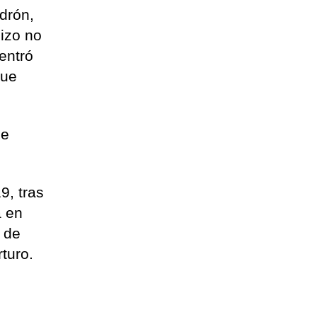
drón,
hizo no
entró
que
de
9, tras
a en
 de
turo.