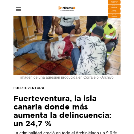
DESCARGA
MIRAPLAY
Buzón de
Sugerencias
Contratar
Publicidad
Contacto
Comercial
imagen de una agresión producida en Corralejo - Archivo
FUERTEVENTURA
Fuerteventura, la isla
canaria donde más
aumenta la delincuencia:
un 24,7 %
La criminalidad creció en todo el Archipiélago un 9,6 %