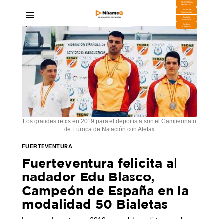
DESCARGA
MIRAPLAY
Buzón de
Sugerencias
Contratar
Publicidad
Contacto
Comercial
Los grandes retos en 2019 para el deportista son el Campeonato
de Europa de Natación con Aletas
FUERTEVENTURA
Fuerteventura felicita al
nadador Edu Blasco,
Campeón de España en la
modalidad 50 Bialetas