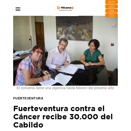
DESCARGA
MIRAPLAY
Buzón de
Sugerencias
Contratar
Publicidad
Contacto
Comercial
El convenio tiene una vigencia hasta febrero del próximo año
FUERTEVENTURA
Fuerteventura contra el
Cáncer recibe 30.000 del
Cabildo