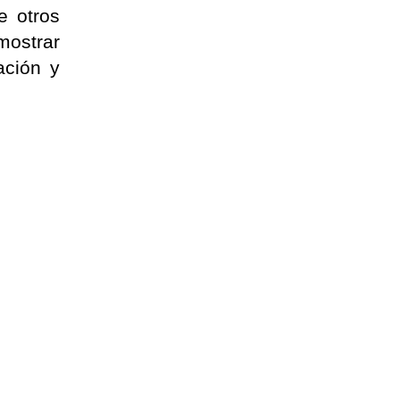
e otros
mostrar
ación y