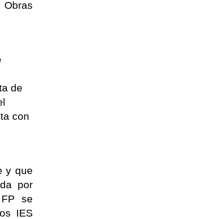
e Obras
d
e
ta de
el
nta con
e y que
nda por
e FP se
los IES