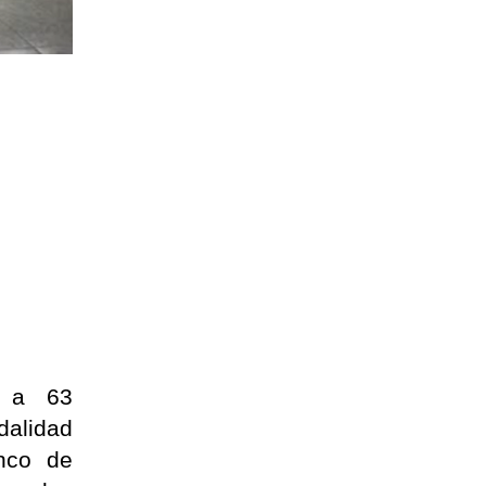
o a 63
dalidad
inco de