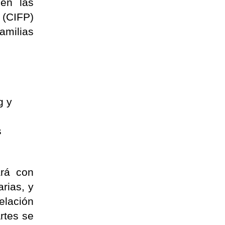
 en las
 (CIFP)
milias
g y
s
ará con
rias, y
relación
rtes se