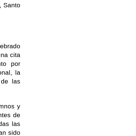
, Santo
lebrado
na cita
nto por
nal, la
 de las
umnos y
ntes de
das las
an sido