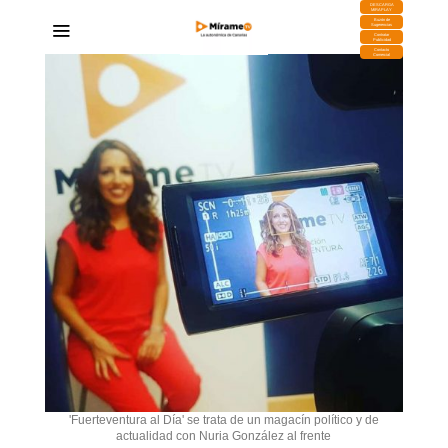
DESCARGA
MIRAPLAY
Buzón de
Sugerencias
Contratar
Publicidad
Contacto
Comercial
'Fuerteventura al Día' se trata de un magacín político y de
actualidad con Nuria González al frente