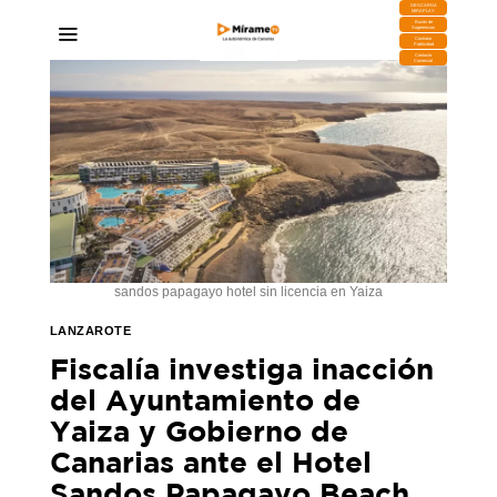
DESCARGA
MIRAPLAY
Buzón de
Sugerencias
Contratar
Publicidad
Contacto
Comercial
sandos papagayo hotel sin licencia en Yaiza
LANZAROTE
Fiscalía investiga inacción
del Ayuntamiento de
Yaiza y Gobierno de
Canarias ante el Hotel
Sandos Papagayo Beach