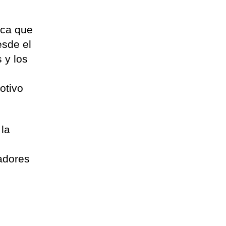
ica que
esde el
 y los
otivo
 la
jadores