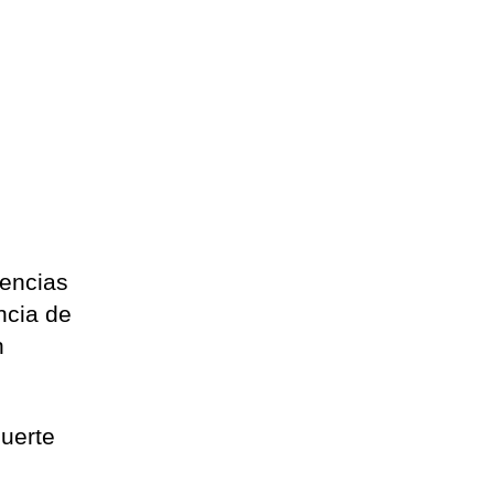
gencias
ncia de
n
uerte