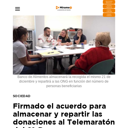
DESCARGA
MIRAPLAY
Buzón de
Sugerencias
Contratar
Publicidad
Contacto
Comercial
Banco de Alimentos almacenará la recogida el mismo 21 de
diciembre y repartirá a las ONG en función del número de
personas beneficiarias
SOCIEDAD
Firmado el acuerdo para
almacenar y repartir las
donaciones al Telemaratón