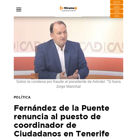
DESCARGA
MIRAPLAY
Buzón de
Sugerencias
Contratar
Publicidad
Contacto
Comercial
Sobre la condena por fraude al presidente de Ashotel: "Si fuera
Jorge Marichal
POLÍTICA
Fernández de la Puente
renuncia al puesto de
coordinador de
Ciudadanos en Tenerife