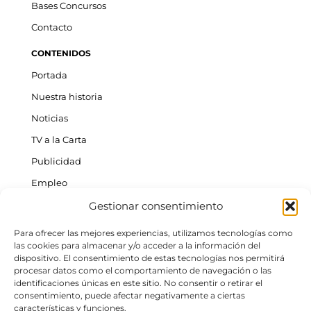
Bases Concursos
Contacto
CONTENIDOS
Portada
Nuestra historia
Noticias
TV a la Carta
Publicidad
Empleo
Gestionar consentimiento
ACTUALIDAD INSULAR
Tenerife
Para ofrecer las mejores experiencias, utilizamos tecnologías como
las cookies para almacenar y/o acceder a la información del
Gran Canaria
dispositivo. El consentimiento de estas tecnologías nos permitirá
procesar datos como el comportamiento de navegación o las
La Palma
identificaciones únicas en este sitio. No consentir o retirar el
Fuerteventura
consentimiento, puede afectar negativamente a ciertas
características y funciones.