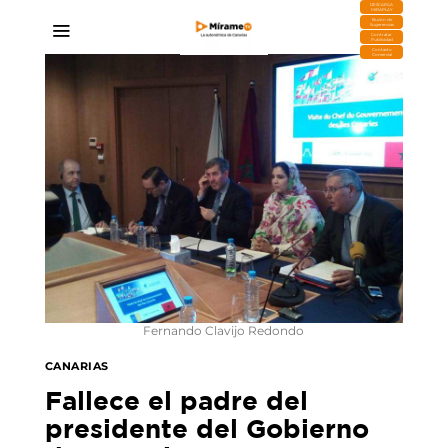
DESCARGA
MIRAPLAY
Buzón de
Sugerencias
Contratar
Publicidad
Contacto
Comercial
Fernando Clavijo Redondo
CANARIAS
Fallece el padre del
presidente del Gobierno