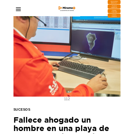
DESCARGA
MIRAPLAY
Buzón de
Sugerencias
Contratar
Publicidad
Contacto
Comercial
112
SUCESOS
Fallece ahogado un
hombre en una playa de