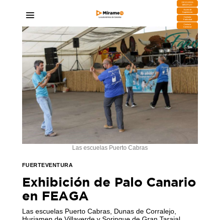
DESCARGA
MIRAPLAY
Buzón de
Sugerencias
Contratar
Publicidad
Contacto
Comercial
Las escuelas Puerto Cabras
FUERTEVENTURA
Exhibición de Palo Canario
en FEAGA
Las escuelas Puerto Cabras, Dunas de Corralejo,
Huriamen de Villaverde y Sorinque de Gran Tarajal