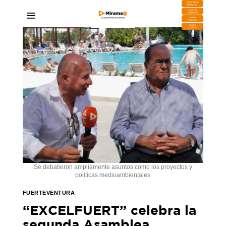
DESCARGA
MIRAPLAY
Buzón de
Sugerencias
Contratar
Publicidad
Contacto
Comercial
Se debatieron ampliamente asuntos como los proyectos y
políticas medioambientales
FUERTEVENTURA
“EXCELFUERT” celebra la
segunda Asamblea