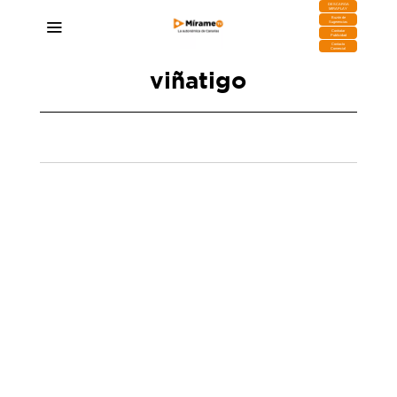
DESCARGA
MIRAPLAY
Buzón de
Sugerencias
Contratar
Publicidad
Contacto
Comercial
viñatigo
Descorcha Canarias: catas, gastronomía y
música con el mejor vino canario
15/06/2025