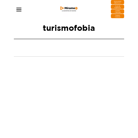
DESCARGA
MIRAPLAY
Buzón de
Sugerencias
Contratar
Publicidad
Contacto
Comercial
turismofobia
Los canarios en Madrid se suman a las protestas
del 18 de mayo contra el turismo masivo y la
especulación
12/05/2025