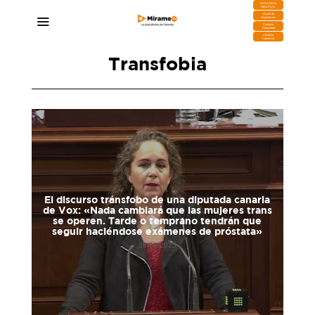
DESCARGA
MIRAPLAY
Buzón de
Sugerencias
Contratar
Publicidad
Contacto
Comercial
Transfobia
El discurso tránsfobo de una diputada canaria
de Vox: «Nada cambiará que las mujeres trans
se operen. Tarde o temprano tendrán que
seguir haciéndose exámenes de próstata»
28/03/2025