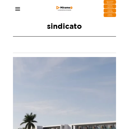
DESCARGA
MIRAPLAY
Buzón de
Sugerencias
Contratar
Publicidad
Contacto
Comercial
sindicato