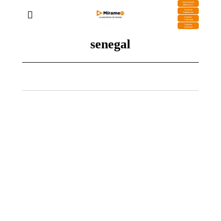
DESCARGA
MIRAPLAY
Buzón de
Sugerencias
Contratar
Publicidad
Contacto
Comercial
senegal