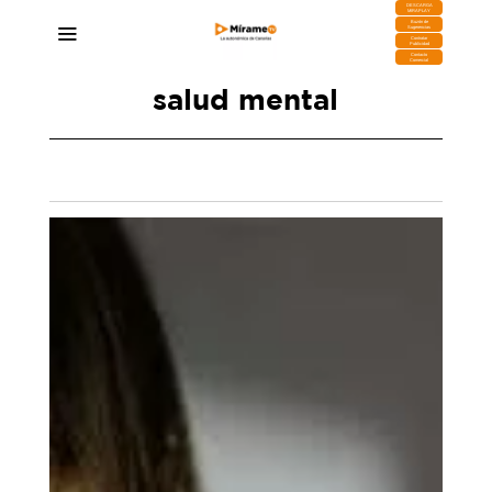
DESCARGA
MIRAPLAY
Buzón de
Sugerencias
Contratar
Publicidad
Contacto
Comercial
salud mental
El suicidio es la primera causa de muerte no
natural en Canarias según el Colegio Oficial de
Psicología de Santa Cruz de Tenerife
14/03/2025