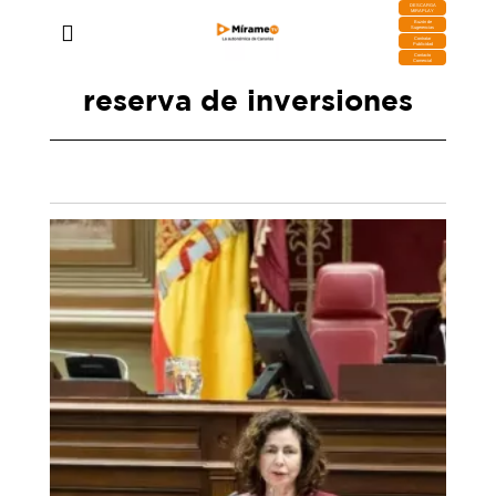
DESCARGA
MIRAPLAY
Buzón de
Sugerencias
Contratar
Publicidad
Contacto
Comercial
reserva de inversiones