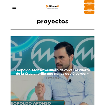
DESCARGA
MIRAPLAY
Buzón de
Sugerencias
Contratar
Publicidad
Contacto
Comercial
proyectos
Leopoldo Afonso: «Quiero devolver al Puerto
de la Cruz el brillo que nunca debió perder»
09/07/2026