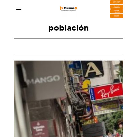
DESCARGA
MIRAPLAY
Buzón de
Sugerencias
Contratar
Publicidad
Contacto
Comercial
población
La inmigración empuja el crecimiento
poblacional de Canarias, que suma en abril
2.258.726 habitantes
09/05/2025