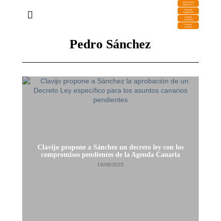
DESCARGA
MIRAPLAY
Buzón de
Sugerencias
Contratar
Publicidad
Contacto
Comercial
Pedro Sánchez
Clavijo propone a Sánchez un decreto ley con los
Is
compromisos pendientes de la Agenda Canaria
a
19/08/2025