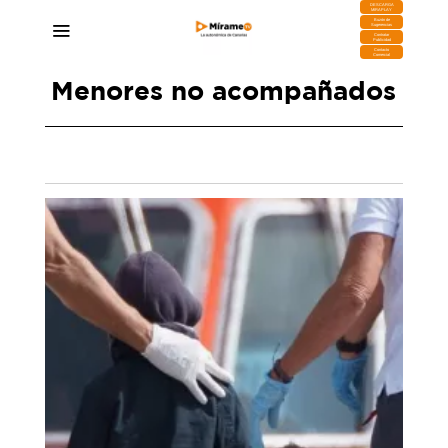
DESCARGA
MIRAPLAY
Buzón de
Sugerencias
Contratar
Publicidad
Contacto
Comercial
Menores no acompañados