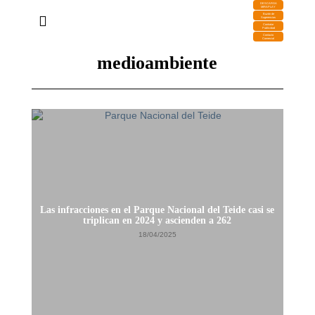
DESCARGA
MIRAPLAY
Buzón de
Sugerencias
Contratar
Publicidad
Contacto
Comercial
medioambiente
Las infracciones en el Parque Nacional del Teide casi se
triplican en 2024 y ascienden a 262
18/04/2025