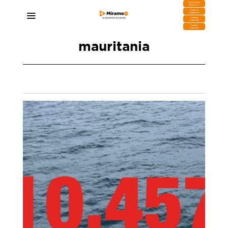
DESCARGA
MIRAPLAY
Buzón de
Sugerencias
Contratar
Publicidad
Contacto
Comercial
mauritania