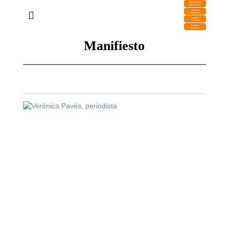
DESCARGA
MIRAPLAY
Buzón de
Sugerencias
Contratar
Publicidad
Contacto
Comercial
Manifiesto