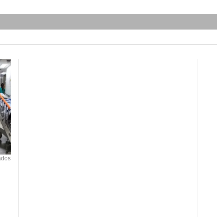
Adasat Goya defiende que Canarias vive “la mayo
transformación sanitaria de su historia” con más d
ados
12.000 plazas en estabilización
26/03/2026