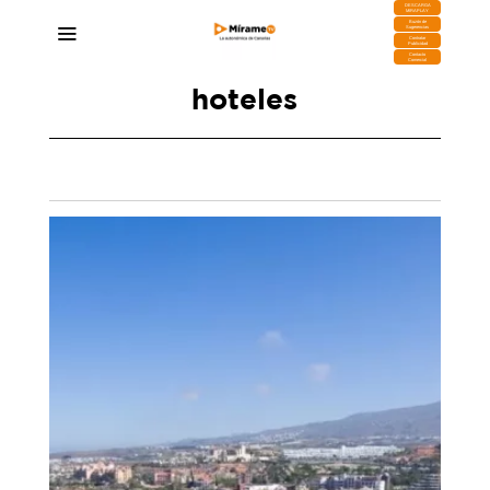
DESCARGA
MIRAPLAY
Buzón de
Sugerencias
Contratar
Publicidad
Contacto
Comercial
hoteles
Hecansa aumenta la empleabilidad de su
alumnado con la FP dual intensiva
08/04/2026