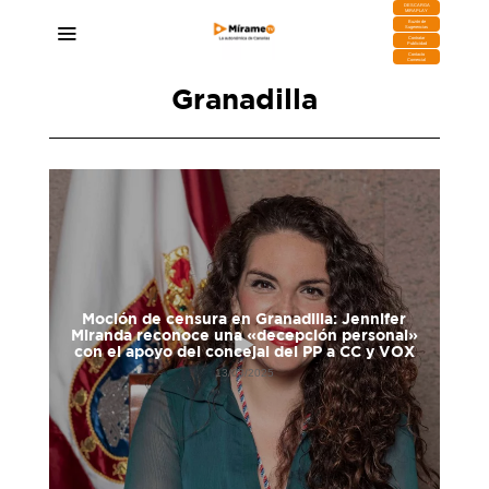
DESCARGA
MIRAPLAY
Buzón de
Sugerencias
Contratar
Publicidad
Contacto
Comercial
Granadilla
sura
Moción de censura en Granadilla: Jennifer
ía a
Miranda reconoce una «decepción personal»
con el apoyo del concejal del PP a CC y VOX
13/03/2025